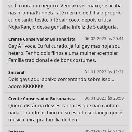
vo ti conta um negoço. Vem aki ver maxo, se acaba
nas bronha/Punheta, até mermo dedilha o proprio
cu de tanto tesão, inté sair coco, depois critica.
Noju/Rançio dessa gentalha infeliz de 5 catiguria.
06-02-2023 às 20:41
Crente Conservador Bolsonarista
Gay Ã¨ voce. Eu fui curado. Já fui gay mas hoje sou
hetero. Tenho dois filhos e uma mulher exemplar.
Família tradicional e de bons costumes.
31-01-2023 às 11:21
Sinserah
Dois gays aqui abaixo comentando sobre isso...
adoro KKKKKKK
30-01-2023 às 23:59
Crente Conservador Bolsonarista
Quero distância desses cantores que não cantam
nada. Tirando os hino eu só escuto sertanejo que é
musica feira pra família de bem
30-01-2023 às 21:23
Roberto