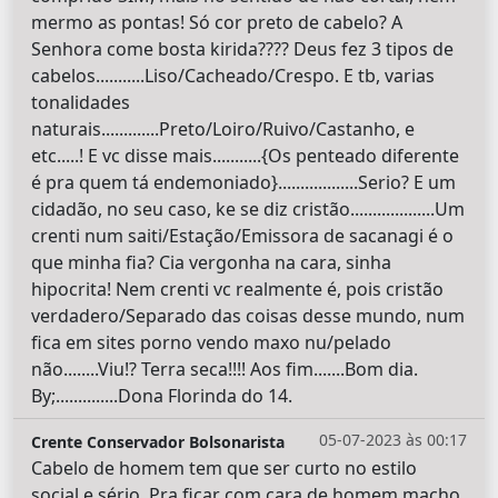
mermo as pontas! Só cor preto de cabelo? A
Senhora come bosta kirida???? Deus fez 3 tipos de
cabelos...........Liso/Cacheado/Crespo. E tb, varias
tonalidades
naturais.............Preto/Loiro/Ruivo/Castanho, e
etc.....! E vc disse mais...........{Os penteado diferente
é pra quem tá endemoniado}..................Serio? E um
cidadão, no seu caso, ke se diz cristão...................Um
crenti num saiti/Estação/Emissora de sacanagi é o
que minha fia? Cia vergonha na cara, sinha
hipocrita! Nem crenti vc realmente é, pois cristão
verdadero/Separado das coisas desse mundo, num
fica em sites porno vendo maxo nu/pelado
não........Viu!? Terra seca!!!! Aos fim.......Bom dia.
By;..............Dona Florinda do 14.
05-07-2023 às 00:17
Crente Conservador Bolsonarista
Cabelo de homem tem que ser curto no estilo
social e sério. Pra ficar com cara de homem macho.