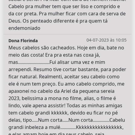
Cabelo pra mulher tem que ser liso e comprido e
da cor preta. Pra mulher ficar com cara de serva de
Deus. Os penteado diferente é pra quem tá
endemoniado
04-07-2023 às 10:05
Dona Florinda
Meus cabelos são cacheados. Hoje em dia, bate no
meio das costa! Era pra esta nas coxa já,
mas..........................Fui alisar uma vez e mim
arrependi. Resumo tive cortar bastante, para poder
ficar natural. Realmenti, aceitar seu cabelo como
ele é num tem preço. Eu amo cabelo comprido, me
apaxonei no cabelo da Ariel da pequena sereia
2023, belissima a mona no filme, alias, o filme é
lindo, vale apena assistir! Todas as minhas amigas
tem cabelo grandi kkkkkk, devido eu ficar no pé
delas, tipo.....Num corta.....Num corta..............Cabelu
grandi inbeleza a mulé.............Kkkkkkkkkkkkkkkkk,
e elas amam hoje em dia seus cabelo, seja