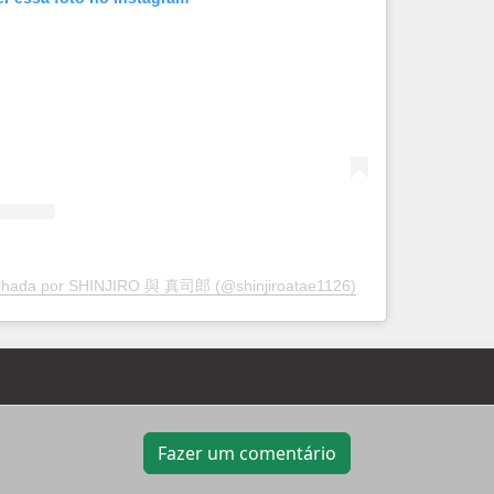
ilhada por SHINJIRO 與 真司郎 (@shinjiroatae1126)
Fazer um comentário