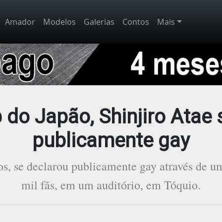
Amador
Modelos
Galerias
Contos
Mais
 do Japão, Shinjiro Atae 
publicamente gay
os, se declarou publicamente gay através de um
mil fãs, em um auditório, em Tóquio.