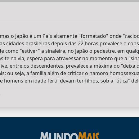
 mas o Japão é um País altamente "formatado" onde "racioc
as cidades brasileiras depois das 22 horas prevalece o con
e como "estiver" a sinaleira, no Japão o pedestre, em qua
ite na via, espera para atravessar no momento que a "sinale
sive, entre os descendentes, prevalece a máxima do "deixa d
s: ou seja, a família além de criticar o namoro homossex
homens em idade fértil devam ter filhos, sob a "ótica" dele
.