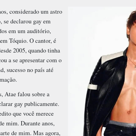
nos, considerado um astro
, se declarou gay em
idos em um auditório,
, em Tóquio. O cantor, é
esde 2005, quando tinha
ou a se apresentar com o
d, sucesso no país até
rmação.
s, Atae falou sobre a
eclarar gay publicamente.
redito que você merece
 de mim. Durante anos,
parte de mim. Mas agora,