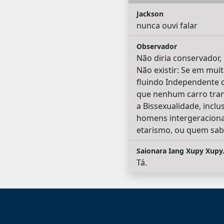
Jackson
nunca ouvi falar
Observador
Não diria conservador,
Não existir: Se em muit
fluindo Independente d
que nenhum carro trans
a Bissexualidade, inclu
homens intergeracionai
etarismo, ou quem sabe 
Saionara Iang Xupy Xupy
Tá.