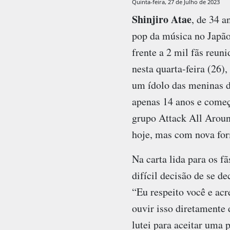
Quinta-feira, 27 de Julho de 2023
Shinjiro Atae
, de 34 a
pop da música no Japão
frente a 2 mil fãs reun
nesta quarta-feira (26)
um ídolo das meninas d
apenas 14 anos e começ
grupo Attack All Aroun
hoje, mas com nova fo
Na carta lida para os fã
difícil decisão de se d
“Eu respeito você e ac
ouvir isso diretamente
lutei para aceitar uma 