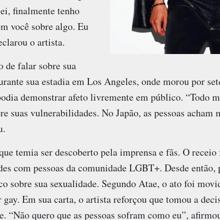
ei, finalmente tenho
m você sobre algo. Eu
larou o artista.
 de falar sobre sua
rante sua estadia em Los Angeles, onde morou por set
 podia demonstrar afeto livremente em público. “Todo m
re suas vulnerabilidades. No Japão, as pessoas acham m
u.
 que temia ser descoberto pela imprensa e fãs. O receio
des com pessoas da comunidade LGBT+. Desde então, p
co sobre sua sexualidade. Segundo Atae, o ato foi movi
r gay. Em sua carta, o artista reforçou que tomou a deci
. “Não quero que as pessoas sofram como eu”, afirmou