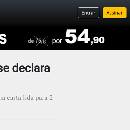
Entrar
Assinar
se declara
a carta lida para 2