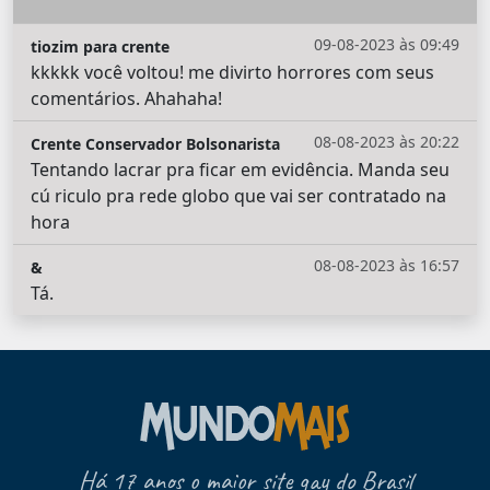
09-08-2023 às 09:49
tiozim para crente
kkkkk você voltou! me divirto horrores com seus
comentários. Ahahaha!
08-08-2023 às 20:22
Crente Conservador Bolsonarista
Tentando lacrar pra ficar em evidência. Manda seu
cú riculo pra rede globo que vai ser contratado na
hora
08-08-2023 às 16:57
&
Tá.
Há 17 anos o maior site gay do Brasil