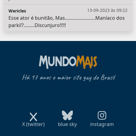
13-09-2023 às 09:22
Wericles
Esse ator é bunitão, Mas.........................Maníaco dos
parki!?.........Discunjuro!!!!!
Há 17 anos o maior site gay do Brasil
X (twitter)
blue sky
instagram