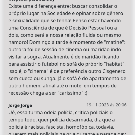
Existe uma diferença entre: buscar consolidar o
próprio lugar na Sociedade e opinar sobre gênero
e sexualidade que se tenha! Penso estar havendo
uma Consciência de que é Decisão Pessoal ou a
dois, como será a nossa relação fluida ou mesmo
namoro! Domingo a tarde é momento de "matine":
outrora foi de sessão de cinema ou maridão indo
visitar a sogra. Atualmente é de maridão ficando
para assistir o futebol no sofá do próprio "habitat",
isso é, o "cinema" é de preferência outro Cisgenero
sem cueca ou sunga. Já o sofá é do apartamento de
outro homem, afinal até o motel em tempos de
recessão chega a ser "carissimo" :)
19-11-2023 às 20:06
Jorge Jorge
Ué, essa turma odeia polícia, critica policiais o
tempo todo, quer polícia desarmada, diz que a
polícia é racista, fascista, homofóbica, todavia,
querem mais policiais na orla durante a parada gay