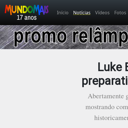
Início
Notícias
Vídeos
Fotos
Luke 
preparat
Abertamente g
mostrando como
historicame