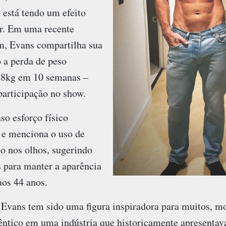
 está tendo um efeito
or. Em uma recente
m, Evans compartilha sua
 a perda de peso
e 8kg em 10 semanas –
participação no show.
so esforço físico
l e menciona o uso de
o nos olhos, sugerindo
s para manter a aparência
aos 44 anos.
Evans tem sido uma figura inspiradora para muitos, m
êntico em uma indústria que historicamente apresentava