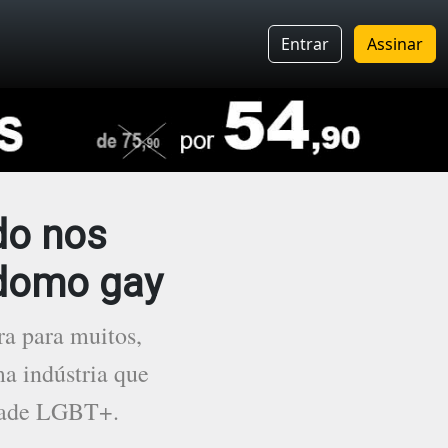
Entrar
Assinar
do nos
rdomo gay
a para muitos,
a indústria que
idade LGBT+.