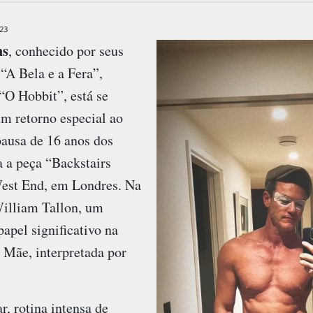
23
ns
, conhecido por seus
“A Bela e a Fera”,
“O Hobbit”, está se
um retorno especial ao
pausa de 16 anos dos
a a peça “Backstairs
West End, em Londres. Na
William Tallon, um
pel significativo na
 Mãe, interpretada por
r, rotina intensa de