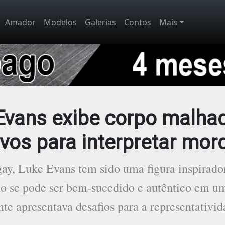
Amador
Modelos
Galerias
Contos
Mais
Evans exibe corpo malha
ivos para interpretar mo
ay, Luke Evans tem sido uma figura inspirador
 se pode ser bem-sucedido e autêntico em um
nte apresentava desafios para a representativ