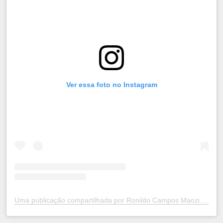
Ver essa foto no Instagram
Uma publicação compartilhada por Ronildo Campos Maozinha (@ronildocamposmaozinha)