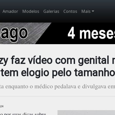
Amador
Modelos
Galerias
Contos
Mais
y faz vídeo com genital
tem elogio pelo tamanho
ita enquanto o médico pedalava e divulgava em 
024
o por suas dicas sobre