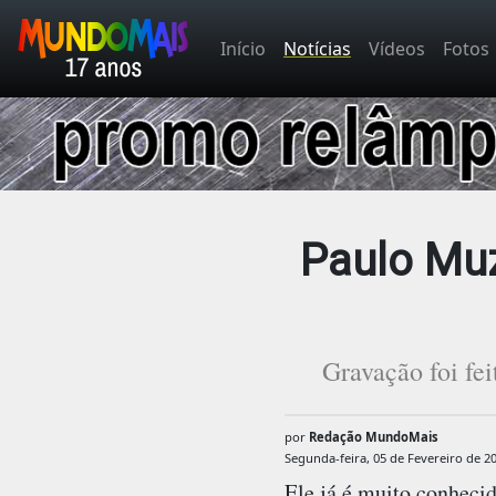
Início
Notícias
Vídeos
Fotos
Paulo Muz
Gravação foi fe
por
Redação MundoMais
Segunda-feira, 05 de Fevereiro de 2
Ele já é muito conhecid