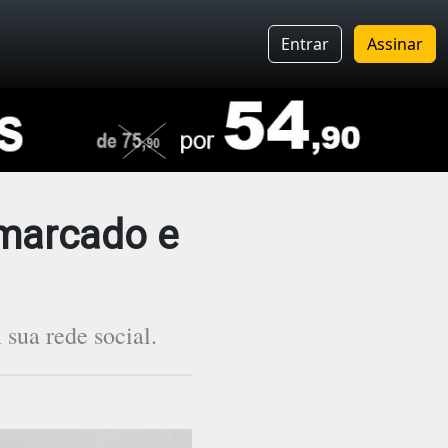
Entrar
Assinar
 marcado e
sua rede social.