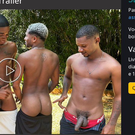
Trailer
Pa
as
Vo
bo
V
Li
di
e 
Q