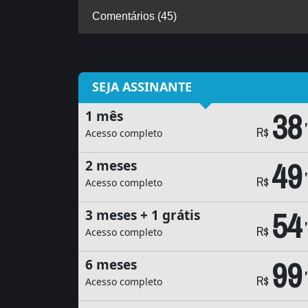
Comentários (45)
SEJA ASSINANTE
38
1 mês
R$
Acesso completo
49
2 meses
R$
Acesso completo
54
3 meses + 1 grátis
R$
Acesso completo
99
6 meses
R$
Acesso completo