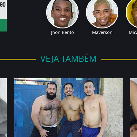
,90
!
Jhon Bento
Maverson
Mic
VEJA TAMBÉM