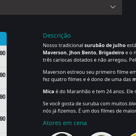
Descrição
Nosso tradicional
surubão de julho
está
,90
Maverson
,
Jhon Bento
,
Brigadeiro
e o 
três cariocas dotados e não arregou. Pe
Maverson estreou seu primeiro filme em
,90
fez quatro filmes e é dono de uma das
m
Mica
é do Maranhão e tem 24 anos. Ele mo
,90
Se você gosta de suruba com muitos
bla
nós já fizemos. É um dos filmes de maior
,90
Atores em cena