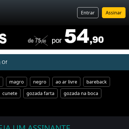
Entrar
Assinar
 Of
magro
negro
ao ar livre
bareback
cunete
gozada farta
gozada na boca
EJA UM ASSINANTE