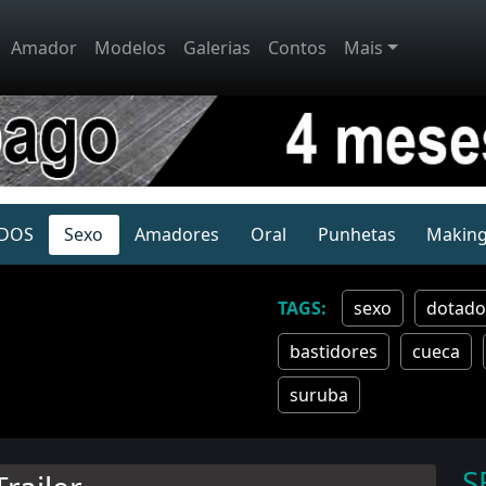
Amador
Modelos
Galerias
Contos
Mais
DOS
Sexo
Amadores
Oral
Punhetas
Making
sexo
dotado
bastidores
cueca
suruba
S