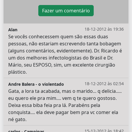
Fazer um comentário
18-12-2012 às 19:36
Alan
Se vocês conhecessem quem são essas duas
pessoas, não estariam escrevendo tanta bobagem
(alguns comentários, evidentemente). Dr. Ricardo é
um dos melhores infectologistas do Brasil e Dr.
Mário, seu ESPOSO, sim, um excelente cirurgião
plástico.
18-12-2012 às 02:54
Andre Balera - o violentado
Gata, a lora ta acabada, mas o marido... q delicia.....
eu quero ele pra mim.... vem q te quero gostoso.
Deixa essa biba feia pra lá. Parabéns pela
conquista.... ela deve pagar bem pra vc comer ela
né gato.
15-12-2012 às 18:42
carlos - Campinas