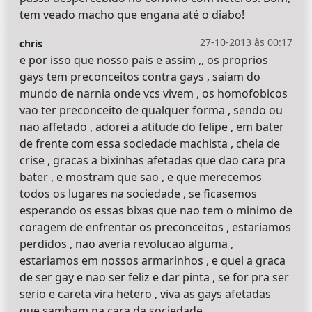
tem veado macho que engana até o diabo!
27-10-2013 às 00:17
chris
e por isso que nosso pais e assim ,, os proprios
gays tem preconceitos contra gays , saiam do
mundo de narnia onde vcs vivem , os homofobicos
vao ter preconceito de qualquer forma , sendo ou
nao affetado , adorei a atitude do felipe , em bater
de frente com essa sociedade machista , cheia de
crise , gracas a bixinhas afetadas que dao cara pra
bater , e mostram que sao , e que merecemos
todos os lugares na sociedade , se ficasemos
esperando os essas bixas que nao tem o minimo de
coragem de enfrentar os preconceitos , estariamos
perdidos , nao averia revolucao alguma ,
estariamos em nossos armarinhos , e quel a graca
de ser gay e nao ser feliz e dar pinta , se for pra ser
serio e careta vira hetero , viva as gays afetadas
que sambam na cara da sociedade