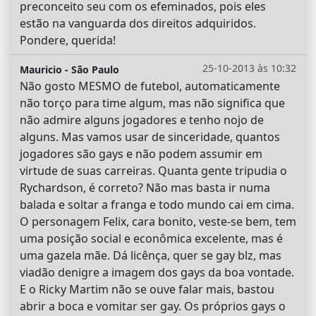
preconceito seu com os efeminados, pois eles
estão na vanguarda dos direitos adquiridos.
Pondere, querida!
25-10-2013 às 10:32
Mauricio - São Paulo
Não gosto MESMO de futebol, automaticamente
não torço para time algum, mas não significa que
não admire alguns jogadores e tenho nojo de
alguns. Mas vamos usar de sinceridade, quantos
jogadores são gays e não podem assumir em
virtude de suas carreiras. Quanta gente tripudia o
Rychardson, é correto? Não mas basta ir numa
balada e soltar a franga e todo mundo cai em cima.
O personagem Felix, cara bonito, veste-se bem, tem
uma posição social e econômica excelente, mas é
uma gazela mãe. Dá licênça, quer se gay blz, mas
viadão denigre a imagem dos gays da boa vontade.
E o Ricky Martim não se ouve falar mais, bastou
abrir a boca e vomitar ser gay. Os próprios gays o