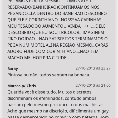
PEGAMOS POR LA MESMO....FOMOS ATE 1
RESERVADO(BANHEIRAO)CONTINUAMOS NOS
PEGANDO...LA DENTRO DO BANEIRAO DESCOBRO
QUE ELE E CORINTHIANO...NOSSSAA CARINHAS
MEU TESAOOOO AUMENTOU AINDA ++++....E ELE
DESCOBRIU QUE EU SOU TRICOLOR...IMAGINEM
FIKO DOIDAO....NAO SATISFEITOS TERMINAMOS O
PEGA NUM MOTEL ALI NA REGIAO MESMO...CARAS
ADORO FUDE COM CORINTHIANO....NAO TEM
MACHO MELHOR PRA C FUDE....
27-10-2013 às 23:27
Barby
Pintosa ou não, todos sentam na boneca.
27-10-2013 às 21:06
Marcos p/ Chris
Querida você disse tudo. Muitos discretos
discriminam os efeminados, contudo ambos
passam pelo mesmo preconceito dos machistas.
Acho que mesmo na discrição, dificilmente um gay
passa despercebido no convívio com héteros. Bom,