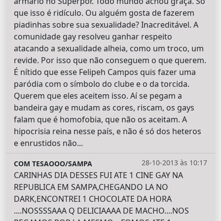
armário no Superpor. Todo mundo achou graça. Só
que isso é ridículo. Ou alguém gosta de fazerem
piadinhas sobre sua sexualidade? Inacreditável. A
comunidade gay resolveu ganhar respeito
atacando a sexualidade alheia, como um troco, um
revide. Por isso que não conseguem o que querem.
É nítido que esse Felipeh Campos quis fazer uma
paródia com o símbolo do clube e o da torcida.
Querem que eles aceitem isso. Aí se pegam a
bandeira gay e mudam as cores, riscam, os gays
falam que é homofobia, que não os aceitam. A
hipocrisia reina nesse país, e não é só dos heteros
e enrustidos não...
28-10-2013 às 10:17
COM TESAOOO/SAMPA
CARINHAS DIA DESSES FUI ATE 1 CINE GAY NA
REPUBLICA EM SAMPA,CHEGANDO LA NO
DARK,ENCONTREI 1 CHOCOLATE DA HORA
....NOSSSSAAA Q DELICIAAAA DE MACHO....NOS