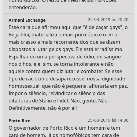
homofóbicos. O resto de meu raciocínio vocês
entenderão.
25-03-2019 às 20:20
Armani Exchange
Esse cara que afirmou aqui que "é de caçar gays", o
Beija-Flor, materializa o mais puro ódio e o erro
mais crasso e mais recorrente dos que se dizem
dispostos a lutar pelos gays. Ele está erradíssimo.
Espalhando uma perspectiva de ódio, de sangue
nos olhos, ele, sim, se torna intolerante e não
aquele contra quem diz lutar e combater. Se esse
tipo de raciocínio desaparecesse, nossa dignidade
homossexual, que não é pequena, afloraria em paz.
Impor o silêncio, reivindicar o silêncio das
ditaduras de Stálin e Fidel. Não, gente. Não.
Definitivamente, não é por aí!
25-03-2019 às 14:36
Porto Rico
O governador de Porto Rico é um homem e tem
cara de homem. Já os homofóbicos tem cara de