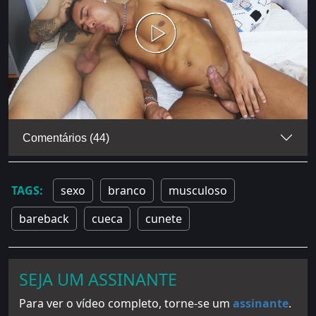
Comentários (44)
sexo
branco
musculoso
bareback
cueca
cunete
SEJA UM ASSINANTE
Para ver o vídeo completo, torne-se um
assinante
.