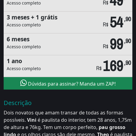
49
R$
Acesso completo
54
3 meses + 1 grátis
,90
R$
Acesso completo
99
6 meses
,90
R$
Acesso completo
169
1 ano
,90
R$
Acesso completo
Dúvidas para assinar? Manda um ZAP!
Descrição
Dois novatos que amam transar de todas as formas
possíveis.
Vini
é paulista do interior, tem 28 anos, 1,75m
de altura e 76kg. Tem um corpo perfeito,
pau grosso
lindo
e os olhos claros são dele mesmo.
Theo
é paulista